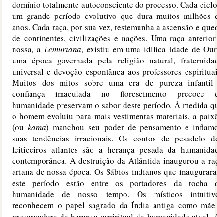
domínio totalmente autoconsciente do processo. Cada ciclo
um grande período evolutivo que dura muitos milhões 
anos. Cada raça, por sua vez, testemunha a ascensão e que
de continentes, civilizações e nações. Uma raça anterior
nossa, a
Lemuriana
, existiu em uma idílica Idade de Our
uma época governada pela religião natural, fraternida
universal e devoção espontânea aos professores espirituai
Muitos dos mitos sobre uma era de pureza infantil
confiança imaculada no florescimento precoce 
humanidade preservam o sabor deste período. À medida q
o homem evoluiu para mais vestimentas materiais, a paix
(ou
kama
) manchou seu poder de pensamento e inflam
suas tendências irracionais. Os contos de pesadelo d
feiticeiros atlantes são a herança pesada da humanida
contemporânea. A destruição da Atlântida inaugurou a ra
ariana de nossa época. Os Sábios indianos que inaugurar
este período estão entre os portadores da tocha 
humanidade de nosso tempo. Os místicos intuitiv
reconhecem o papel sagrado da Índia antiga como mãe
preservadora da herança espiritual da humanidade atual. 