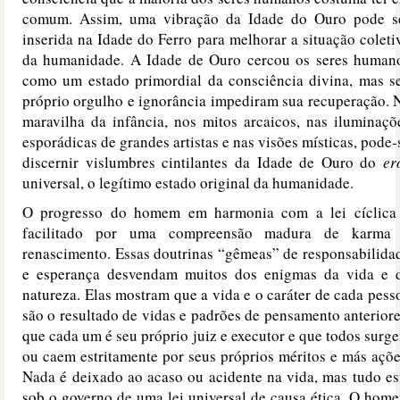
comum. Assim, uma vibração da Idade do Ouro pode s
inserida na Idade do Ferro para melhorar a situação coleti
da humanidade. A Idade de Ouro cercou os seres human
como um estado primordial da consciência divina, mas s
próprio orgulho e ignorância impediram sua recuperação. 
maravilha da infância, nos mitos arcaicos, nas iluminaçõ
esporádicas de grandes artistas e nas visões místicas, pode-
discernir vislumbres cintilantes da Idade de Ouro do
er
universal, o legítimo estado original da humanidade.
O progresso do homem em harmonia com a lei cíclica
facilitado por uma compreensão madura de karma
renascimento. Essas doutrinas “gêmeas” de responsabilida
e esperança desvendam muitos dos enigmas da vida e 
natureza. Elas mostram que a vida e o caráter de cada pess
são o resultado de vidas e padrões de pensamento anteriore
que cada um é seu próprio juiz e executor e que todos surg
ou caem estritamente por seus próprios méritos e más açõe
Nada é deixado ao acaso ou acidente na vida, mas tudo es
sob o governo de uma lei universal de causa ética. O hom