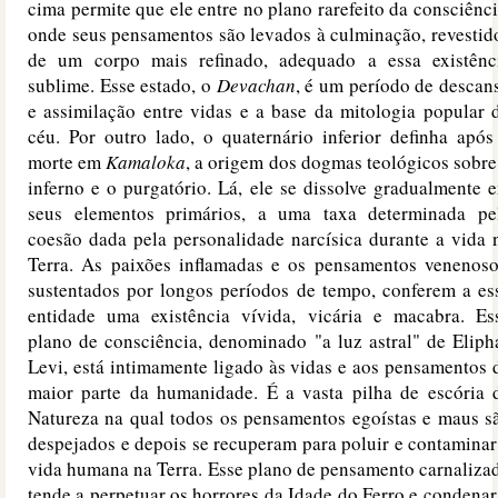
cima permite que ele entre no plano rarefeito da consciênci
onde seus pensamentos são levados à culminação, revestid
de um corpo mais refinado, adequado a essa existênc
sublime. Esse estado, o
Devachan
, é um período de descan
e assimilação entre vidas e a base da mitologia popular 
céu. Por outro lado, o quaternário inferior definha após
morte em
Kamaloka
, a origem dos dogmas teológicos sobre
inferno e o purgatório. Lá, ele se dissolve gradualmente 
seus elementos primários, a uma taxa determinada pe
coesão dada pela personalidade narcísica durante a vida 
Terra. As paixões inflamadas e os pensamentos venenoso
sustentados por longos períodos de tempo, conferem a es
entidade uma existência vívida, vicária e macabra. Es
plano de consciência, denominado "a luz astral" de Eliph
Levi, está intimamente ligado às vidas e aos pensamentos 
maior parte da humanidade. É a vasta pilha de escória 
Natureza na qual todos os pensamentos egoístas e maus s
despejados e depois se recuperam para poluir e contaminar
vida humana na Terra. Esse plano de pensamento carnaliza
tende a perpetuar os horrores da Idade do Ferro e condenar