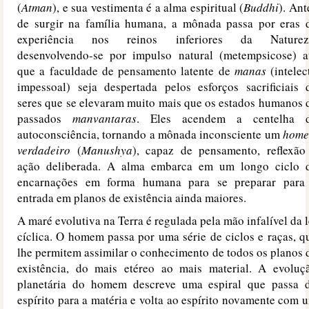
(
Atman
), e sua vestimenta é a alma espiritual (
Buddhi
). Ant
de surgir na família humana, a mônada passa por eras 
experiência nos reinos inferiores da Naturez
desenvolvendo-se por impulso natural (metempsicose) a
que a faculdade de pensamento latente de
manas
(intelec
impessoal) seja despertada pelos esforços sacrificiais 
seres que se elevaram muito mais que os estados humanos 
passados
manvantaras
. Eles acendem a centelha 
autoconsciência, tornando a mônada inconsciente um
hom
verdadeiro
(
Manushya
), capaz de pensamento, reflexão
ação deliberada. A alma embarca em um longo ciclo 
encarnações em forma humana para se preparar para
entrada em planos de existência ainda maiores.
A maré evolutiva na Terra é regulada pela mão infalível da l
cíclica. O homem passa por uma série de ciclos e raças, q
lhe permitem assimilar o conhecimento de todos os planos 
existência, do mais etéreo ao mais material. A evoluç
planetária do homem descreve uma espiral que passa 
espírito para a matéria e volta ao espírito novamente com 