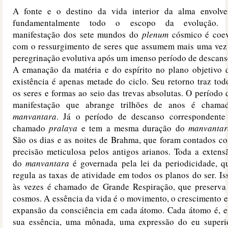
A fonte e o destino da vida interior da alma envolv
fundamentalmente todo o escopo da evolução.
manifestação dos sete mundos do
plenum
cósmico é coe
com o ressurgimento de seres que assumem mais uma vez
peregrinação evolutiva após um imenso período de descans
A emanação da matéria e do espírito no plano objetivo 
existência é apenas metade do ciclo. Seu retorno traz tod
os seres e formas ao seio das trevas absolutas. O período 
manifestação que abrange trilhões de anos é chama
manvantara
. Já o período de descanso correspondente
chamado
pralaya
e tem a mesma duração do
manvantar
São os dias e as noites de Brahma, que foram contados c
precisão meticulosa pelos antigos arianos. Toda a extens
do
manvantara
é governada pela lei da periodicidade, q
regula as taxas de atividade em todos os planos do ser. Is
às vezes é chamado de Grande Respiração, que preserva
cosmos. A essência da vida é o movimento, o crescimento e
expansão da consciência em cada átomo. Cada átomo é, 
sua essência, uma mônada, uma expressão do eu superi