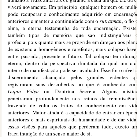
viverá novamente. Em princípio, qualquer homem ou mulh
pode recuperar o conhecimento adquirido em encarnaçõ
anteriores e manter a continuidade com o
sutratman
, o fio 
alma, a eterna testemunha de toda encarnação. Exist
também tipos de memória que são indistinguíveis 
profecia, pois quanto mais se progride em direção aos plan
de existência homogêneos e rarefeitos, mais colapso have
entre passado, presente e futuro. Tal colapso tem duraç
eterna, dentro da perspectiva ilimitada da qual um cic
inteiro de manifestação pode ser avaliado. Esse foi o nível 
discernimento alcançado pelos grandes videntes q
registraram suas descobertas no que é conhecido co
Gupta Vidya
ou Doutrina Secreta. Alguns místic
penetraram profundamente nos reinos da reminiscênci
trazendo de volta os frutos do conhecimento em vid
anteriores. Maior ainda é a capacidade de entrar em époc
anteriores e mais espirituais da humanidade e de dar vida
essas visões para aqueles que perderam tudo, exceto u
fraca intuição de um senso maior de si.