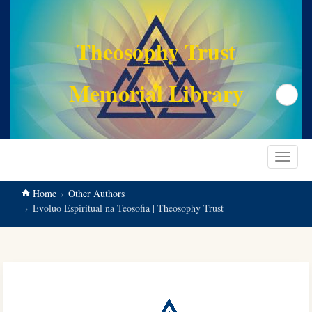
main
content
Theosophy Trust
Memorial Library
Search
Toggle
navigat
Home
Other Authors
Evoluo Espiritual na Teosofia | Theosophy Trust