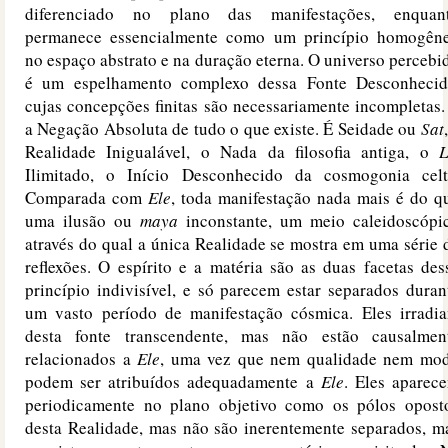
diferenciado no plano das manifestações, enquan
permanece essencialmente como um princípio homogên
no espaço abstrato e na duração eterna. O universo percebi
é um espelhamento complexo dessa Fonte Desconhecid
cujas concepções finitas são necessariamente incompletas.
a Negação Absoluta de tudo o que existe. É Seidade ou
Sat
Realidade Inigualável, o Nada da filosofia antiga, o
L
Ilimitado, o Início Desconhecido da cosmogonia celt
Comparada com
Ele
, toda manifestação nada mais é do q
uma ilusão ou
maya
inconstante, um meio caleidoscópi
através do qual a única Realidade se mostra em uma série 
reflexões. O espírito e a matéria são as duas facetas des
princípio indivisível, e só parecem estar separados duran
um vasto período de manifestação cósmica. Eles irradi
desta fonte transcendente, mas não estão causalmen
relacionados a
Ele
, uma vez que nem qualidade nem mo
podem ser atribuídos adequadamente a
Ele
. Eles aparec
periodicamente no plano objetivo como os pólos opost
desta Realidade, mas não são inerentemente separados, m