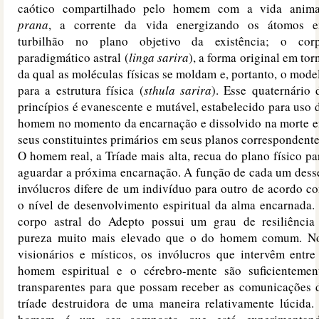
caótico compartilhado pelo homem com a vida anima
prana
, a corrente da vida energizando os átomos 
turbilhão no plano objetivo da existência; o cor
paradigmático astral (
linga sarira
), a forma original em tor
da qual as moléculas físicas se moldam e, portanto, o mode
para a estrutura física (
sthula sarira
). Esse quaternário 
princípios é evanescente e mutável, estabelecido para uso 
homem no momento da encarnação e dissolvido na morte 
seus constituintes primários em seus planos correspondente
O homem real, a Tríade mais alta, recua do plano físico pa
aguardar a próxima encarnação. A função de cada um dess
invólucros difere de um indivíduo para outro de acordo c
o nível de desenvolvimento espiritual da alma encarnada.
corpo astral do Adepto possui um grau de resiliência
pureza muito mais elevado que o do homem comum. N
visionários e místicos, os invólucros que intervêm entre
homem espiritual e o cérebro-mente são suficientemen
transparentes para que possam receber as comunicações 
tríade destruidora de uma maneira relativamente lúcida.