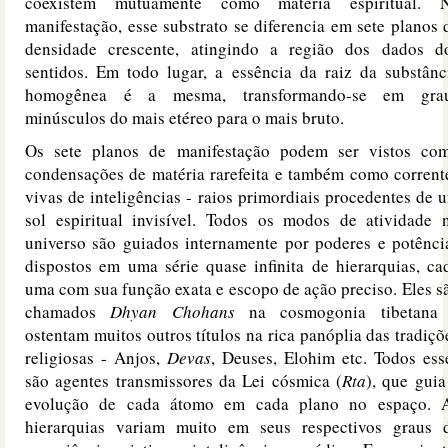
coexistem mutuamente como matéria espiritual. 
manifestação, esse substrato se diferencia em sete planos 
densidade crescente, atingindo a região dos dados d
sentidos. Em todo lugar, a essência da raiz da substânc
homogênea é a mesma, transformando-se em gra
minúsculos do mais etéreo para o mais bruto.
Os sete planos de manifestação podem ser vistos co
condensações de matéria rarefeita e também como corrent
vivas de inteligências - raios primordiais procedentes de 
sol espiritual invisível. Todos os modos de atividade 
universo são guiados internamente por poderes e potênci
dispostos em uma série quase infinita de hierarquias, ca
uma com sua função exata e escopo de ação preciso. Eles s
chamados
Dhyan Chohans
na cosmogonia tibetana
ostentam muitos outros títulos na rica panóplia das tradiçõ
religiosas - Anjos,
Devas
, Deuses, Elohim etc. Todos ess
são agentes transmissores da Lei cósmica (
Rta
), que guia
evolução de cada átomo em cada plano no espaço. 
hierarquias variam muito em seus respectivos graus 