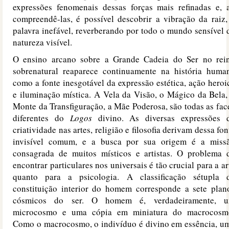
expressões fenomenais dessas forças mais refinadas e, 
compreendê-las, é possível descobrir a vibração da raiz,
palavra inefável, reverberando por todo o mundo sensível 
natureza visível.
O ensino arcano sobre a Grande Cadeia do Ser no rei
sobrenatural reaparece continuamente na história huma
como a fonte inesgotável da expressão estética, ação heroi
e iluminação mística. A Vela da Visão, o Mágico da Bela,
Monte da Transfiguração, a Mãe Poderosa, são todas as fac
diferentes do
Logos
divino. As diversas expressões 
criatividade nas artes, religião e filosofia derivam dessa fon
invisível comum, e a busca por sua origem é a miss
consagrada de muitos místicos e artistas. O problema 
encontrar particulares nos universais é tão crucial para a ar
quanto para a psicologia. A classificação sétupla 
constituição interior do homem corresponde a sete plan
cósmicos do ser. O homem é, verdadeiramente, 
microcosmo e uma cópia em miniatura do macrocosm
Como o macrocosmo, o indivíduo é divino em essência, u