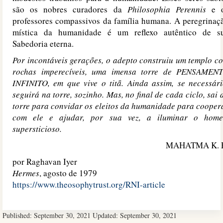
são os nobres curadores da
Philosophia Perennis
e 
professores compassivos da família humana. A peregrinaç
mística da humanidade é um reflexo autêntico de s
Sabedoria eterna.
Por incontáveis gerações, o adepto construiu um templo c
rochas imperecíveis, uma imensa torre de PENSAMEN
INFINITO, em que vive o titã. Ainda assim, se necessári
seguirá na torre, sozinho. Mas, no final de cada ciclo, sai 
torre para convidar os eleitos da humanidade para cooper
com ele e ajudar, por sua vez, a iluminar o hom
supersticioso.
MAHATMA K. 
por Raghavan Iyer
Hermes
, agosto de 1979
https://www.theosophytrust.org/RNI-article
Published:
September 30, 2021
Updated:
September 30, 2021