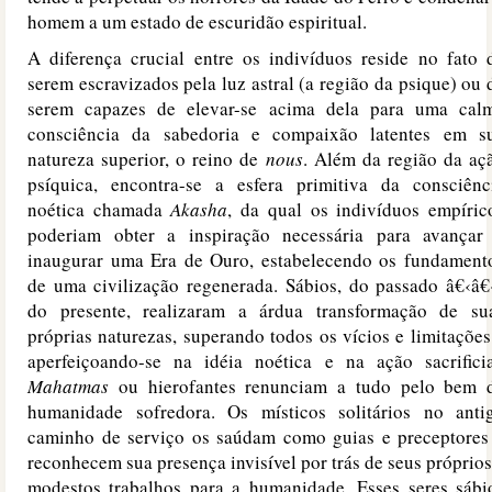
homem a um estado de escuridão espiritual.
A diferença crucial entre os indivíduos reside no fato 
serem escravizados pela luz astral (a região da psique) ou 
serem capazes de elevar-se acima dela para uma cal
consciência da sabedoria e compaixão latentes em s
natureza superior, o reino de
nous
. Além da região da aç
psíquica, encontra-se a esfera primitiva da consciênc
noética chamada
Akasha
, da qual os indivíduos empíric
poderiam obter a inspiração necessária para avançar
inaugurar uma Era de Ouro, estabelecendo os fundament
de uma civilização regenerada. Sábios, do passado â€‹â€
do presente, realizaram a árdua transformação de su
próprias naturezas, superando todos os vícios e limitações
aperfeiçoando-se na idéia noética e na ação sacrificia
Mahatmas
ou hierofantes renunciam a tudo pelo bem 
humanidade sofredora. Os místicos solitários no anti
caminho de serviço os saúdam como guias e preceptores
reconhecem sua presença invisível por trás de seus próprios
modestos trabalhos para a humanidade. Esses seres sábi