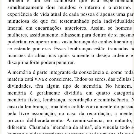
homem é um ser composto que está experimentan
simultaneamente dois mundos: o interno e o externo.
experiência de vida atual de cada pessoa é apenas uma par
minuciosa do que foi testemunhado pela individualida
imortal em encarnações anteriores. Assim, se homens
mulheres, assiduamente, olhassem para dentro de si mesmo
poderiam recuperar uma vasta herança de conhecimento q
se estende por eras. Essas lembranças estão trancadas n
mansões da alma, nas quais somente o desejo ardente e
disciplina forte podem penetrar.
A memória é parte integrante da consciência e, como toda
matéria está viva e consciente. Todos os seres, das células 
divindades, têm algum tipo de memória. No homem,
memória é geralmente dividida em quatro categoria
memória física, lembrança, recordação e reminiscência. 
caso da lembrança, uma ideia colide com a mente do passa
pela livre associação; no caso da recordação, a mente
procura deliberadamente. A reminiscência, no entanto,
diferente. Chamada "memória da alma", ela vincula todo s
humano a vidas anteriores e garante a cada um que ele ou e