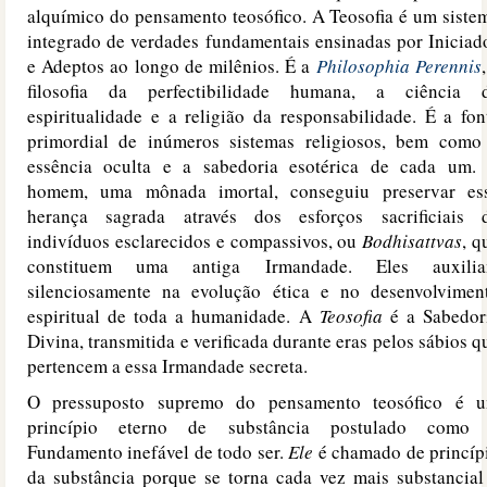
alquímico do pensamento teosófico. A Teosofia é um siste
integrado de verdades fundamentais ensinadas por Iniciad
e Adeptos ao longo de milênios. É a
Philosophia Perennis
filosofia da perfectibilidade humana, a ciência 
espiritualidade e a religião da responsabilidade. É a fon
primordial de inúmeros sistemas religiosos, bem como
essência oculta e a sabedoria esotérica de cada um.
homem, uma mônada imortal, conseguiu preservar es
herança sagrada através dos esforços sacrificiais 
indivíduos esclarecidos e compassivos, ou
Bodhisattvas
, q
constituem uma antiga Irmandade. Eles auxili
silenciosamente na evolução ética e no desenvolvimen
espiritual de toda a humanidade. A
Teosofia
é a Sabedor
Divina, transmitida e verificada durante eras pelos sábios q
pertencem a essa Irmandade secreta.
O pressuposto supremo do pensamento teosófico é 
princípio eterno de substância postulado como
Fundamento inefável de todo ser.
Ele
é chamado de princíp
da substância porque se torna cada vez mais substancial