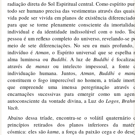
radiação direta do Sol Espiritual central. Como espírito pur
todo ser humano precisa das vestimentas através das quais
vida pode ser vivida em planos de existência diferenciado
para que se torne plenamente consciente da imortalida
individual e da identidade indissolúvel com o todo. To
pessoa é um reflexo completo do universo, revelando-se p
meio de sete diferenciações. No seu eu mais profundo,
indivíduo é
Atman
, o Espírito universal que se espelha 
alma luminosa ou
Buddhi
. A luz de
Buddhi
é focaliza
através de
manas
ou intelecto impessoal, a fonte 
individuação humana. Juntos,
Atman
,
Buddhi
e
man
constituem o fogo imperecível no homem, a tríade imort
que empreende uma imensa peregrinação através 
encarnações sucessivas para emergir como um agen
autoconsciente da vontade divina, a Luz do
Logos
,
Brah
Vach
.
Abaixo dessa tríade, encontra-se o volátil quaternário 
princípios retirados dos planos inferiores da matér
cósmica: eles são
kama
, a força da paixão cega e do dese