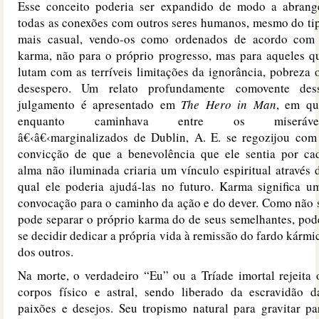
Esse conceito poderia ser expandido de modo a abrang
todas as conexões com outros seres humanos, mesmo do ti
mais casual, vendo-os como ordenados de acordo com
karma, não para o próprio progresso, mas para aqueles q
lutam com as terríveis limitações da ignorância, pobreza 
desespero. Um relato profundamente comovente des
julgamento é apresentado em
The Hero in Man
, em qu
enquanto caminhava entre os miseráve
â€‹â€‹marginalizados de Dublin, A. E. se regozijou com
convicção de que a benevolência que ele sentia por ca
alma não iluminada criaria um vínculo espiritual através 
qual ele poderia ajudá-las no futuro. Karma significa u
convocação para o caminho da ação e do dever. Como não 
pode separar o próprio karma do de seus semelhantes, pod
se decidir dedicar a própria vida à remissão do fardo kármi
dos outros.
Na morte, o verdadeiro “Eu” ou a Tríade imortal rejeita 
corpos físico e astral, sendo liberado da escravidão d
paixões e desejos. Seu tropismo natural para gravitar pa