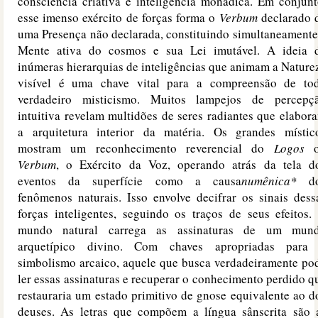
consciência criativa e inteligência monádica. Em conjunt
esse imenso exército de forças forma o
Verbum
declarado 
uma Presença não declarada, constituindo simultaneamente
Mente ativa do cosmos e sua Lei imutável. A ideia 
inúmeras hierarquias de inteligências que animam a Nature
visível é uma chave vital para a compreensão de to
verdadeiro misticismo. Muitos lampejos de percepç
intuitiva revelam multidões de seres radiantes que elabor
a arquitetura interior da matéria. Os grandes místic
mostram um reconhecimento reverencial do
Logos
o
Verbum
, o Exército da Voz, operando atrás da tela d
eventos da superfície como a causa
numênica
*
do
fenômenos naturais. Isso envolve decifrar os sinais dess
forças inteligentes, seguindo os traços de seus efeitos.
mundo natural carrega as assinaturas de um mun
arquetípico divino. Com chaves apropriadas para
simbolismo arcaico, aquele que busca verdadeiramente po
ler essas assinaturas e recuperar o conhecimento perdido q
restauraria um estado primitivo de gnose equivalente ao d
deuses. As letras que compõem a língua sânscrita são 