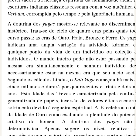
escrituras indianas clássicas ressoam com a voz autêntica 
Verbum
, corrompida pelo tempo e pela ignorância humana.
A doutrina dos
yugas
mostra-se relevante no discernimen
histórico. Trata-se do ciclo de quatro eras pelas quais to
curso passa: as eras de Ouro, Prata, Bronze e Ferro. Os
yug
indicam uma ampla variação da atividade kármica 
qualquer ponto da vida de um indivíduo ou coleção 
indivíduos. O mundo inteiro pode não estar passando pe
mesma era simultaneamente e nenhum indivíduo de
necessariamente estar na mesma era que seu meio socia
Segundo os cálculos hindus, o
Kali Yuga
começou há mais 
cinco mil anos e durará por quatrocentos e trinta e dois m
anos. Esta Idade das Trevas é caracterizada pela confus
generalizada de papéis, inversão de valores éticos e enor
sofrimento devido à cegueira espiritual. A. E. celebrou o mi
da Idade de Ouro como exaltando a plenitude do potenci
criativo do homem. A doutrina dos
yugas
não 
determinística. Apenas sugere os níveis relativos 
consciência que a maioria dos seres humanos costuma ter 