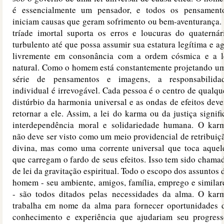
é essencialmente um pensador, e todos os pensament
iniciam causas que geram sofrimento ou bem-aventurança.
tríade imortal suporta os erros e loucuras do quaternár
turbulento até que possa assumir sua estatura legítima e ag
livremente em consonância com a ordem cósmica e a l
natural. Como o homem está constantemente projetando u
série de pensamentos e imagens, a responsabilida
individual é irrevogável. Cada pessoa é o centro de qualqu
distúrbio da harmonia universal e as ondas de efeitos dev
retornar a ele. Assim, a lei do karma ou da justiça signifi
interdependência moral e solidariedade humana. O kar
não deve ser visto como um meio providencial de retribuiç
divina, mas como uma corrente universal que toca aquel
que carregam o fardo de seus efeitos. Isso tem sido chama
de lei da gravitação espiritual. Todo o escopo dos assuntos 
homem - seu ambiente, amigos, família, emprego e similar
- são todos ditados pelas necessidades da alma. O kar
trabalha em nome da alma para fornecer oportunidades 
conhecimento e experiência que ajudariam seu progress