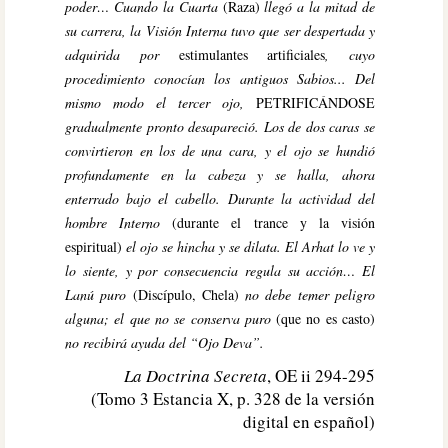
poder… Cuando la Cuarta
(Raza)
llegó a la mitad de
su carrera, la Visión Interna tuvo que ser despertada y
adquirida por
estimulantes artificiales
, cuyo
procedimiento conocían los antiguos Sabios... Del
mismo modo el tercer ojo,
PETRIFICÁNDOSE
gradualmente pronto desapareció. Los de dos caras se
convirtieron en los de una cara, y el ojo se hundió
profundamente en la cabeza y se halla, ahora
enterrado bajo el cabello. Durante la actividad del
hombre Interno
(durante el trance y la visión
espiritual)
el ojo se hincha y se dilata. El Arhat lo ve y
lo siente, y por consecuencia regula su acción… El
Lanú puro
(Discípulo, Chela)
no debe temer peligro
alguna; el que no se conserva puro
(que no es casto)
no recibirá ayuda del “Ojo Deva”.
La Doctrina Secreta
, OE ii 294-295
(Tomo 3 Estancia X, p. 328 de la versión
digital en español)