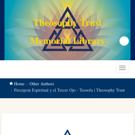
main
content
Theosophy Trust
Memorial Library
Search
Toggle
navigat
Home
Other Authors
Percepcin Espiritual y el Tercer Ojo - Teosofa | Theosophy Trust