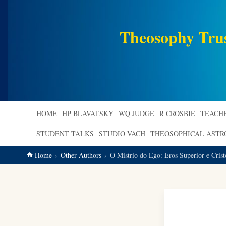
main
content
Theosophy Tru
HOME
HP BLAVATSKY
WQ JUDGE
R CROSBIE
TEACH
STUDENT TALKS
STUDIO VACH
THEOSOPHICAL AST
Home
Other Authors
O Mistrio do Ego: Eros Superior e Crist