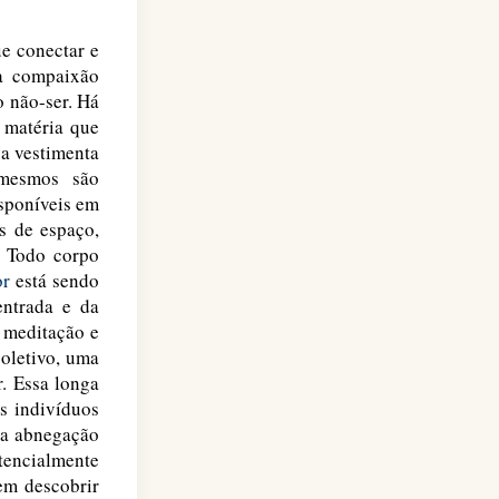
e conectar e
da compaixão
o não-ser. Há
 matéria que
a vestimenta
 mesmos são
isponíveis em
s de espaço,
. Todo corpo
or
está sendo
entrada e da
 meditação e
coletivo, uma
r. Essa longa
s indivíduos
 a abnegação
tencialmente
em descobrir