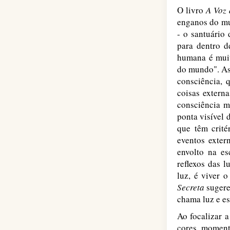
O livro
A Voz 
enganos do mun
- o santuário
para dentro d
humana é muit
do mundo". Ass
consciência, 
coisas extern
consciência m
ponta visível 
que têm crit
eventos exter
envolto na es
reflexos das 
luz, é viver 
Secreta
sugere
chama luz e e
Ao focalizar a
cores, moment