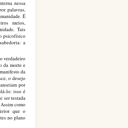
nterna nessa
por palavras,
humanidade. É
tros meios,
nidade. Tais
 psicofísico
abedoria: a
do verdadeiro
o da morte e
manifesto da
sce, o desejo
 anseiam por
á-lo: isso é
e ser testada
. Assim como
ferior que o
ntes no plano