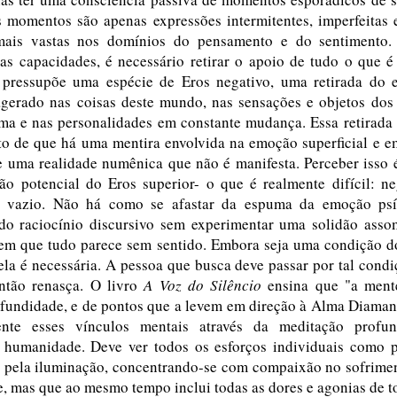
 momentos são apenas expressões intermitentes, imperfeitas e
mais vastas nos domínios do pensamento e do sentimento. 
as capacidades, é necessário retirar o apoio de tudo o que é 
 pressupõe uma espécie de Eros negativo, uma retirada do 
gerado nas coisas deste mundo, nas sensações e objetos dos 
ma e nas personalidades em constante mudança. Essa retirada 
o de que há uma mentira envolvida na emoção superficial e 
e uma realidade numênica que não é manifesta. Perceber isso é
ão potencial do Eros superior- o que é realmente difícil: ne
 vazio. Não há como se afastar da espuma da emoção psí
o raciocínio discursivo sem experimentar uma solidão ass
em que tudo parece sem sentido. Embora seja uma condição do
 ela é necessária. A pessoa que busca deve passar por tal cond
ntão renasça. O livro
A Voz do Silêncio
ensina que "a ment
ofundidade, e de pontos que a levem em direção à Alma Diamant
ente esses vínculos mentais através da meditação profu
 humanidade. Deve ver todos os esforços individuais como 
a pela iluminação, concentrando-se com compaixão no sofrimen
, mas que ao mesmo tempo inclui todas as dores e agonias de t