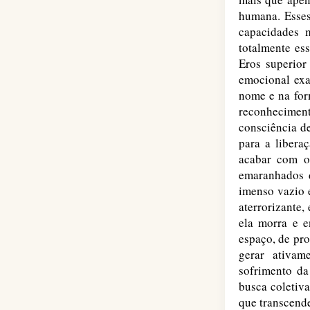
humana. Esses
capacidades 
totalmente ess
Eros superior
emocional exa
nome e na for
reconheciment
consciência d
para a liberaç
acabar com o
emaranhados d
imenso vazio 
aterrorizante,
ela morra e e
espaço, de pr
gerar ativam
sofrimento da
busca coletiv
que transcende