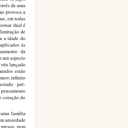
través de uma
que provoca a
que, em todas
tornar dual é
 limitação de
em a idade do
aplicados às
 aumento da
om um aspecto
 véu lançado
mundos estão
ero infinito
estado pré-
o pensamento
o coração do
 uma família
rem ansiedade
 presos, nem