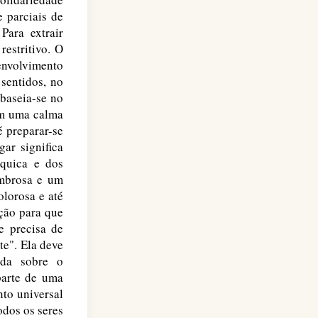
 parciais de
Para extrair
restritivo. O
envolvimento
sentidos, no
baseia-se no
em uma calma
 preparar-se
gar significa
quica e dos
ombrosa e um
lorosa e até
ição para que
e precisa de
e". Ela deve
nda sobre o
parte de uma
to universal
odos os seres