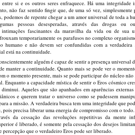
a entre si e os outros seres enfraquece. Há uma integridade i
nto, não faz sentido fingir que, de uma só vez, simplesmente 
is, podemos de repente chegar a um amor universal de toda a 
gumas pessoas desesperadas, através das drogas ou ou
 intimações fascinantes da maravilha da vida ou de sua u
afrouxam temporariamente os parafusos no complexo organismo
o humano e não devem ser confundidas com a verdadeira s
ial está na continuidade.
nscientemente alguém é capaz de sentir a presença universal 
de manter a continuidade. Quanto mais se pode ver o moment
om o momento presente, mais se pode participar do núcleo não 
l. Enquanto a capacidade mística de sentir o Eros cósmico cre
o diminui. Aqueles que são apanhados em aparências externas
iânicos e querem tratar o universo como se pudessem manipul
ara a missão. A verdadeira busca tem uma integridade que pod
, pois precisa liberar uma energia de compromisso com o todo
ravés da cessação das revoluções repetitivas da mente in
erior é liberado, é somente pela cessação dos desejos limita
 percepção que o verdadeiro Eros pode ser liberado.