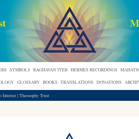
st
M
ERS
SYMBOLS
RAGHAVAN IYER
HERMES RECORDINGS
MAHATM
ROLOGY
GLOSSARY
BOOKS
TRANSLATIONS
DONATIONS
ARCHI
o Interior | Theosophy Trust