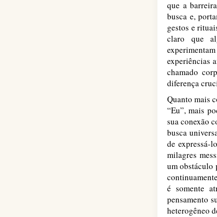
que a barreir
busca e, porta
gestos e ritua
claro que al
experimentam
experiências 
chamado corp
diferença cruc
Quanto mais co
“Eu”, mais po
sua conexão c
busca universa
de expressá-l
milagres mess
um obstáculo p
continuamente
é somente at
pensamento sup
heterogêneo de