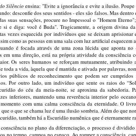
do Silêncio
ensina: "Evite a ignorância e evite a ilusão. Poupe
do: desconfie dos seus sentidos - eles são falsos. Mas dentro
 das suas sensações, procure no Impessoal o "Homem Eterno";
e si e diga: você é Buda". Tragicamente, a origem divina da
as vezes esquecida por indivíduos que se deixam aprisionar
im como as pessoas em uma sala com luz artificial esquecem a 
quando é focada através de uma zona lúcida que aponta no
as em uma direção, está na própria atividade da consciência 
aior. Os seres humanos se reforçam mutuamente, atribuindo a
de toda a vida, àquela que é mantida e ativada por palavras, no
érios públicos de reconhecimento que podem ser cumpridos
nos. Por outro lado, um indivíduo que sente os raios do “Sol 
curidão do céu da meia-noite, se aproxima da sabedoria. Pa
luzes inferiores, mantendo uma reverência interior pelo ocean
o momento com uma calma consciência da eternidade. O livr
 que o que se chama luz é uma ilusão sombria. Além do que no
scuridão, também há a Escuridão numênica que é eternamente ra
 consciência no plano da diferenciação, o processo é dividid
os no tempo, campos no espaço. Ao romper a consciência, capt