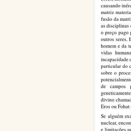
causando inérc
matriz materia
fusão da matri
as disciplinas
o preço pago p
outros seres. 
homem e da te
vidas human
incapacidade d
particular do
sobre o proce
potencialment
de campos p
geneticament
divino chama
Eros ou Fohat
Se alguém exa
nuclear, encon
e limitações 