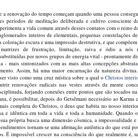
 e a renovação do tempo começam quando uma pessoa consegu
es períodos de meditação deliberada e cultivo consciente 
xperimenta a vida comum através desses contatos com o reino d
glomerados inteiros de elementais, pequenas constelações de
 coloração escura e uma impressão destrutiva, e que compõem 
s matrizes de frustração, limitação, raiva e ódio a nós
ubstituídas por novos grupos de energia vital - prontamente d
za - mais sintonizados com as mais altas concepções abstrata
mento. Assim, há uma maior encarnação da natureza divina
er visto como uma cruz mística sobre a qual o
Christos interi
Nutrir renovações radicais nas vestes através da mente conc
sciplinada, forjando conexões entre pontos que são tocados na
ana, é possibilitar, depois do Getsêmani necessário ao Karma 
ais completa do Christos, o deus que habita no nosso interio
sa e idêntica em toda a vida e toda a humanidade. Quando o
sua própria busca uma dimensão cósmica, a impessoalidade e
endimentos tornam-se uma afirmação autêntica do que está po
os. É impossível crescer na consciência do que realmente é, s