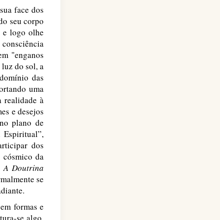
 sua face dos
 do seu corpo
 e logo olhe
 consciência
 em "enganos
luz do sol, a
 domínio das
cortando uma
 realidade à
mes e desejos
 no plano de
Espiritual”,
rticipar dos
o cósmico da
o
A Doutrina
rmalmente se
diante.
o em formas e
ura-se algo,