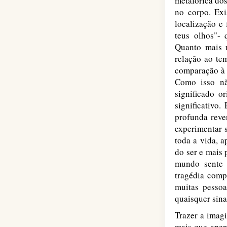
metafórica dos
no corpo. Exi
localização e
teus olhos"- 
Quanto mais 
relação ao te
comparação à c
Como isso nã
significado o
significativo
profunda reve
experimentar s
toda a vida, a
do ser e mais 
mundo sente 
tragédia comp
muitas pessoa
quaisquer sina
Trazer a imagi
mais que apen