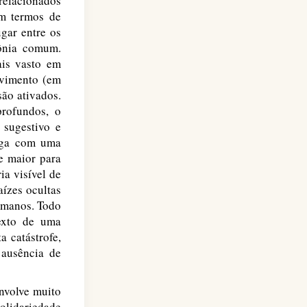
-relacionados
em termos de
gar entre os
mônia comum.
is vasto em
ovimento (em
são ativados.
rofundos, o
 sugestivo e
juga com uma
e maior para
ia visível de
aízes ocultas
humanos. Todo
exto de uma
 catástrofe,
 ausência de
envolve muito
olidariedade