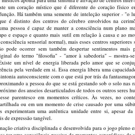
 místicos aponta para uma sintonia e ativação de centros inter
ste um coração místico que é diferente do coração físico 
 função. Há também uma semente de inteleção superior - "o lu
que é distinto dos centros do cérebro envolvidos na ceri
uma pessoa é capaz de manter a consciência num plano ma
mpo e espaço e quanto mais sutil em relação à causa e ao m
onsciência sensorial normal), mais esses centros superiores 
o pode ocorrer sem também despertar sentimentos mais p
riginal do termo "filosofia" - "amor à sabedoria" – mostra-se
. Existe um nível de energia liberada pelo amor que se con
rência pela verdade em si. Essa energia libera uma capacidad
intonia autoconsciente com o que está por trás da fantasmagor
proximando a pessoa do que se está gestando sob o solo nas r
próximo dos anseios desarticulados de todos os outros seres 
esse parentesco em momentos críticos. Às vezes, no cont
artilhada ou em um momento de crise causado por uma súbita
s experimentam uma autêntica unidade entre si, apesar da
is de expressão tangível.
nação criativa disciplinada e desenvolvida para o jogo pleno 
as ter uma consciência passiva de momentos esporádicos de s