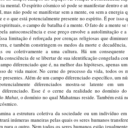
ia mental. O espírito cósmico só pode se manifestar dentro e a
l, mas não pode se manifestar sem a mente, ou sem a energia 
z e o que está potencialmente presente no espírito. É por isso 
 espirituais, o campo de batalha é a mente. O fato de a mente se 
ela autoconsciência e esse preço envolve a autolimitação e a
Essa limitação é reforçada por crenças religiosas que diminu
rra, e também constringem os medos da morte e decadência, 
as ou coletivamente a uma cultura. Há um consequente
a consciência de se libertar de sua identificação congelada c
 campo diferenciado que é, na melhor das hipóteses, apenas um
sso de vida maior. No cerne do processo da vida, todos os 
e presentes. Além de um campo diferenciado específico, um núm
otencialmente diferenciados mostra-se latente em um 
e diferenciado. Esse é o cerne da realidade no domínio d
do
Mahat
, o domínio no qual Mahatmas reside. Também está n
 cósmico.
mina a estrutura coletiva da sociedade ou um indivíduo em
trará inúmeras maneiras pelas quais os seres humanos transfe
um para o outro. Nem todos os seres humanos estão igualmente