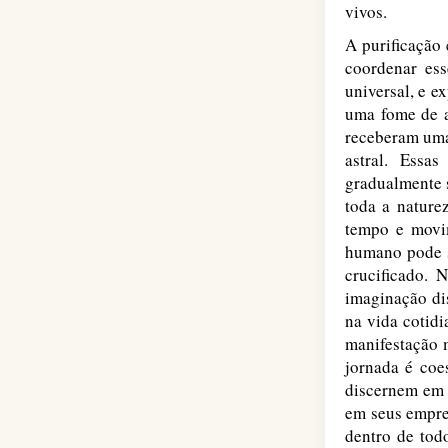
vivos.
A purificação
coordenar ess
universal, e e
uma fome de a
receberam uma
astral. Essa
gradualmente s
toda a nature
tempo e movi
humano pode s
crucificado. 
imaginação di
na vida cotidi
manifestação m
jornada é coe
discernem em 
em seus empre
dentro de tod