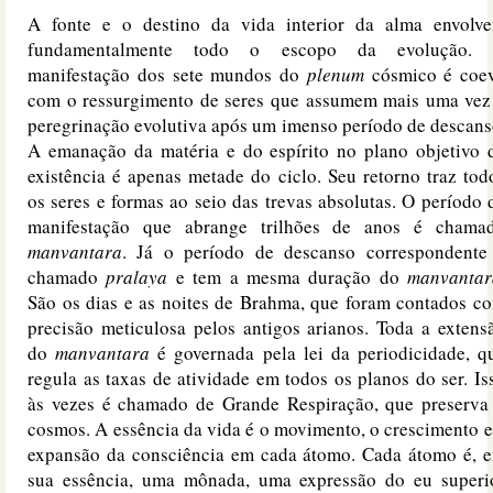
A fonte e o destino da vida interior da alma envolv
fundamentalmente todo o escopo da evolução.
manifestação dos sete mundos do
plenum
cósmico é coe
com o ressurgimento de seres que assumem mais uma vez
peregrinação evolutiva após um imenso período de descans
A emanação da matéria e do espírito no plano objetivo 
existência é apenas metade do ciclo. Seu retorno traz tod
os seres e formas ao seio das trevas absolutas. O período 
manifestação que abrange trilhões de anos é chama
manvantara
. Já o período de descanso correspondente
chamado
pralaya
e tem a mesma duração do
manvantar
São os dias e as noites de Brahma, que foram contados c
precisão meticulosa pelos antigos arianos. Toda a extens
do
manvantara
é governada pela lei da periodicidade, q
regula as taxas de atividade em todos os planos do ser. Is
às vezes é chamado de Grande Respiração, que preserva
cosmos. A essência da vida é o movimento, o crescimento e
expansão da consciência em cada átomo. Cada átomo é, 
sua essência, uma mônada, uma expressão do eu superi