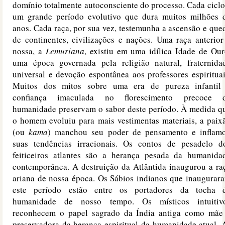
domínio totalmente autoconsciente do processo. Cada ciclo
um grande período evolutivo que dura muitos milhões 
anos. Cada raça, por sua vez, testemunha a ascensão e que
de continentes, civilizações e nações. Uma raça anterior
nossa, a
Lemuriana
, existiu em uma idílica Idade de Our
uma época governada pela religião natural, fraternida
universal e devoção espontânea aos professores espirituai
Muitos dos mitos sobre uma era de pureza infantil
confiança imaculada no florescimento precoce 
humanidade preservam o sabor deste período. À medida q
o homem evoluiu para mais vestimentas materiais, a paix
(ou
kama
) manchou seu poder de pensamento e inflam
suas tendências irracionais. Os contos de pesadelo d
feiticeiros atlantes são a herança pesada da humanida
contemporânea. A destruição da Atlântida inaugurou a ra
ariana de nossa época. Os Sábios indianos que inaugurar
este período estão entre os portadores da tocha 
humanidade de nosso tempo. Os místicos intuitiv
reconhecem o papel sagrado da Índia antiga como mãe
preservadora da herança espiritual da humanidade atual. 