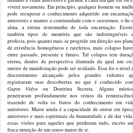
viverá novamente. Em princípio, qualquer homem ou mulh
pode recuperar o conhecimento adquirido em encarnaçõ
anteriores e manter a continuidade com o
sutratman
, o fio 
alma, a eterna testemunha de toda encarnação. Exist
também tipos de memória que são indistinguíveis 
profecia, pois quanto mais se progride em direção aos plan
de existência homogêneos e rarefeitos, mais colapso have
entre passado, presente e futuro. Tal colapso tem duraç
eterna, dentro da perspectiva ilimitada da qual um cic
inteiro de manifestação pode ser avaliado. Esse foi o nível 
discernimento alcançado pelos grandes videntes q
registraram suas descobertas no que é conhecido co
Gupta Vidya
ou Doutrina Secreta. Alguns místic
penetraram profundamente nos reinos da reminiscênci
trazendo de volta os frutos do conhecimento em vid
anteriores. Maior ainda é a capacidade de entrar em époc
anteriores e mais espirituais da humanidade e de dar vida
essas visões para aqueles que perderam tudo, exceto u
fraca intuição de um senso maior de si.