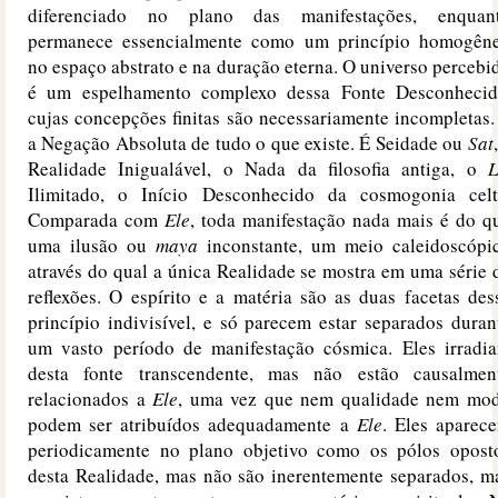
diferenciado no plano das manifestações, enquan
permanece essencialmente como um princípio homogên
no espaço abstrato e na duração eterna. O universo percebi
é um espelhamento complexo dessa Fonte Desconhecid
cujas concepções finitas são necessariamente incompletas.
a Negação Absoluta de tudo o que existe. É Seidade ou
Sat
Realidade Inigualável, o Nada da filosofia antiga, o
L
Ilimitado, o Início Desconhecido da cosmogonia celt
Comparada com
Ele
, toda manifestação nada mais é do q
uma ilusão ou
maya
inconstante, um meio caleidoscópi
através do qual a única Realidade se mostra em uma série 
reflexões. O espírito e a matéria são as duas facetas des
princípio indivisível, e só parecem estar separados duran
um vasto período de manifestação cósmica. Eles irradi
desta fonte transcendente, mas não estão causalmen
relacionados a
Ele
, uma vez que nem qualidade nem mo
podem ser atribuídos adequadamente a
Ele
. Eles aparec
periodicamente no plano objetivo como os pólos opost
desta Realidade, mas não são inerentemente separados, m