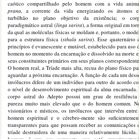
caótico compartilhado pelo homem com a vida anima
prana
, a corrente da vida energizando os átomos 
turbilhão no plano objetivo da existência; o cor
paradigmático astral (
linga sarira
), a forma original em tor
da qual as moléculas físicas se moldam e, portanto, o mode
para a estrutura física (
sthula sarira
). Esse quaternário 
princípios é evanescente e mutável, estabelecido para uso 
homem no momento da encarnação e dissolvido na morte 
seus constituintes primários em seus planos correspondente
O homem real, a Tríade mais alta, recua do plano físico pa
aguardar a próxima encarnação. A função de cada um dess
invólucros difere de um indivíduo para outro de acordo c
o nível de desenvolvimento espiritual da alma encarnada.
corpo astral do Adepto possui um grau de resiliência
pureza muito mais elevado que o do homem comum. N
visionários e místicos, os invólucros que intervêm entre
homem espiritual e o cérebro-mente são suficientemen
transparentes para que possam receber as comunicações 
tríade destruidora de uma maneira relativamente lúcida.