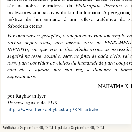
são os nobres curadores da
Philosophia Perennis
e 
professores compassivos da família humana. A peregrinaç
mística da humanidade é um reflexo autêntico de s
Sabedoria eterna.
Por incontáveis gerações, o adepto construiu um templo c
rochas imperecíveis, uma imensa torre de PENSAMEN
INFINITO, em que vive o titã. Ainda assim, se necessári
seguirá na torre, sozinho. Mas, no final de cada ciclo, sai 
torre para convidar os eleitos da humanidade para cooper
com ele e ajudar, por sua vez, a iluminar o hom
supersticioso.
MAHATMA K. 
por Raghavan Iyer
Hermes
, agosto de 1979
https://www.theosophytrust.org/RNI-article
Published:
September 30, 2021
Updated:
September 30, 2021