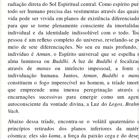
radiação direta do Sol Espiritual central. Como espírito pur
todo ser humano precisa das vestimentas através das quais
vida pode ser vivida em planos de existência diferenciado
para que se torne plenamente consciente da imortalida
individual e da identidade indissolúvel com o todo. To
pessoa é um reflexo completo do universo, revelando-se p
meio de sete diferenciações. No seu eu mais profundo,
indivíduo é
Atman
, o Espírito universal que se espelha 
alma luminosa ou
Buddhi
. A luz de
Buddhi
é focaliza
através de
manas
ou intelecto impessoal, a fonte 
individuação humana. Juntos,
Atman
,
Buddhi
e
man
constituem o fogo imperecível no homem, a tríade imort
que empreende uma imensa peregrinação através 
encarnações sucessivas para emergir como um agen
autoconsciente da vontade divina, a Luz do
Logos
,
Brah
Vach
.
Abaixo dessa tríade, encontra-se o volátil quaternário 
princípios retirados dos planos inferiores da matér
cósmica: eles são
kama
, a força da paixão cega e do dese