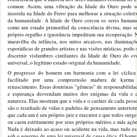
comum. Assim, uma vibração da Idade do Ouro pode s
inserida na Idade do Ferro para melhorar a situação coleti
da humanidade. A Idade de Ouro cercou os seres human
como um estado primordial da consciência divina, mas s
próprio orgulho e ignorância impediram sua recuperação. 
maravilha da infância, nos mitos arcaicos, nas iluminaçõ
esporádicas de grandes artistas e nas visões místicas, pode-
discernir vislumbres cintilantes da Idade de Ouro do
er
universal, o legítimo estado original da humanidade.
O progresso do homem em harmonia com a lei cíclica
facilitado por uma compreensão madura de karma
renascimento. Essas doutrinas “gêmeas” de responsabilida
e esperança desvendam muitos dos enigmas da vida e 
natureza. Elas mostram que a vida e o caráter de cada pess
são o resultado de vidas e padrões de pensamento anteriore
que cada um é seu próprio juiz e executor e que todos surg
ou caem estritamente por seus próprios méritos e más açõe
Nada é deixado ao acaso ou acidente na vida, mas tudo es
sob o governo de uma lei universal de causa ética. O hom