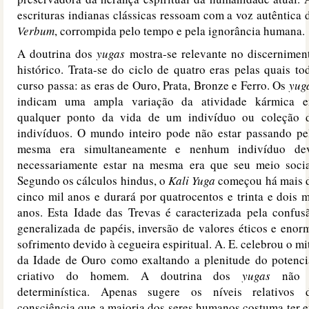
escrituras indianas clássicas ressoam com a voz autêntica 
Verbum
, corrompida pelo tempo e pela ignorância humana.
A doutrina dos
yugas
mostra-se relevante no discernimen
histórico. Trata-se do ciclo de quatro eras pelas quais to
curso passa: as eras de Ouro, Prata, Bronze e Ferro. Os
yug
indicam uma ampla variação da atividade kármica 
qualquer ponto da vida de um indivíduo ou coleção 
indivíduos. O mundo inteiro pode não estar passando pe
mesma era simultaneamente e nenhum indivíduo de
necessariamente estar na mesma era que seu meio socia
Segundo os cálculos hindus, o
Kali Yuga
começou há mais 
cinco mil anos e durará por quatrocentos e trinta e dois m
anos. Esta Idade das Trevas é caracterizada pela confus
generalizada de papéis, inversão de valores éticos e enor
sofrimento devido à cegueira espiritual. A. E. celebrou o mi
da Idade de Ouro como exaltando a plenitude do potenci
criativo do homem. A doutrina dos
yugas
não 
determinística. Apenas sugere os níveis relativos 
consciência que a maioria dos seres humanos costuma ter 