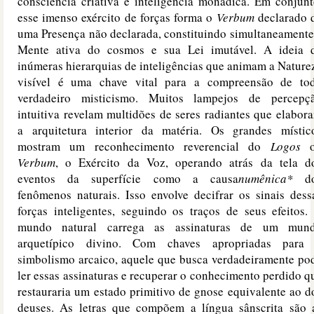
consciência criativa e inteligência monádica. Em conjunt
esse imenso exército de forças forma o
Verbum
declarado 
uma Presença não declarada, constituindo simultaneamente
Mente ativa do cosmos e sua Lei imutável. A ideia 
inúmeras hierarquias de inteligências que animam a Nature
visível é uma chave vital para a compreensão de to
verdadeiro misticismo. Muitos lampejos de percepç
intuitiva revelam multidões de seres radiantes que elabor
a arquitetura interior da matéria. Os grandes místic
mostram um reconhecimento reverencial do
Logos
o
Verbum
, o Exército da Voz, operando atrás da tela d
eventos da superfície como a causa
numênica
*
do
fenômenos naturais. Isso envolve decifrar os sinais dess
forças inteligentes, seguindo os traços de seus efeitos.
mundo natural carrega as assinaturas de um mun
arquetípico divino. Com chaves apropriadas para
simbolismo arcaico, aquele que busca verdadeiramente po
ler essas assinaturas e recuperar o conhecimento perdido q
restauraria um estado primitivo de gnose equivalente ao d
deuses. As letras que compõem a língua sânscrita são 