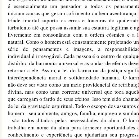
é essencialmente um pensador, e todos os pensament
iniciam causas que geram sofrimento ou bem-aventurança.
tríade imortal suporta os erros e loucuras do quaternár
turbulento até que possa assumir sua estatura legítima e ag
livremente em consonância com a ordem cósmica e a l
natural. Como o homem está constantemente projetando u
série de pensamentos e imagens, a responsabilida
individual é irrevogável. Cada pessoa é o centro de qualqu
distúrbio da harmonia universal e as ondas de efeitos dev
retornar a ele. Assim, a lei do karma ou da justiça signifi
interdependência moral e solidariedade humana. O kar
não deve ser visto como um meio providencial de retribuiç
divina, mas como uma corrente universal que toca aquel
que carregam o fardo de seus efeitos. Isso tem sido chama
de lei da gravitação espiritual. Todo o escopo dos assuntos 
homem - seu ambiente, amigos, família, emprego e similar
- são todos ditados pelas necessidades da alma. O kar
trabalha em nome da alma para fornecer oportunidades 
conhecimento e experiência que ajudariam seu progress