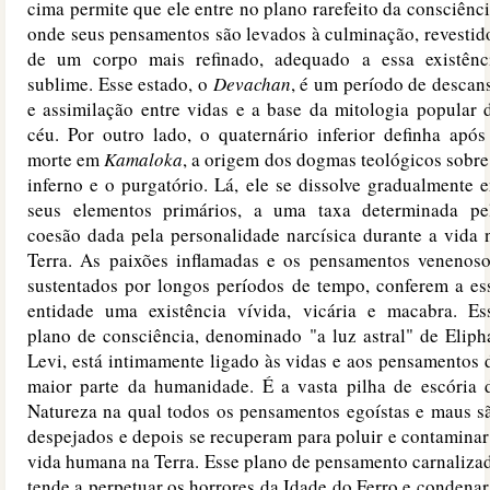
cima permite que ele entre no plano rarefeito da consciênci
onde seus pensamentos são levados à culminação, revestid
de um corpo mais refinado, adequado a essa existênc
sublime. Esse estado, o
Devachan
, é um período de descan
e assimilação entre vidas e a base da mitologia popular 
céu. Por outro lado, o quaternário inferior definha após
morte em
Kamaloka
, a origem dos dogmas teológicos sobre
inferno e o purgatório. Lá, ele se dissolve gradualmente 
seus elementos primários, a uma taxa determinada pe
coesão dada pela personalidade narcísica durante a vida 
Terra. As paixões inflamadas e os pensamentos venenoso
sustentados por longos períodos de tempo, conferem a es
entidade uma existência vívida, vicária e macabra. Es
plano de consciência, denominado "a luz astral" de Eliph
Levi, está intimamente ligado às vidas e aos pensamentos 
maior parte da humanidade. É a vasta pilha de escória 
Natureza na qual todos os pensamentos egoístas e maus s
despejados e depois se recuperam para poluir e contaminar
vida humana na Terra. Esse plano de pensamento carnaliza
tende a perpetuar os horrores da Idade do Ferro e condenar