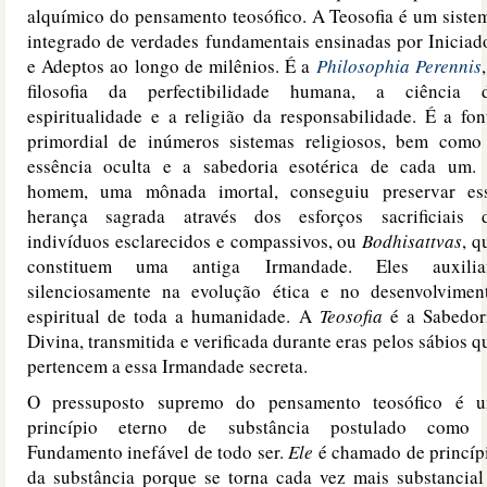
alquímico do pensamento teosófico. A Teosofia é um siste
integrado de verdades fundamentais ensinadas por Iniciad
e Adeptos ao longo de milênios. É a
Philosophia Perennis
filosofia da perfectibilidade humana, a ciência 
espiritualidade e a religião da responsabilidade. É a fon
primordial de inúmeros sistemas religiosos, bem como
essência oculta e a sabedoria esotérica de cada um.
homem, uma mônada imortal, conseguiu preservar es
herança sagrada através dos esforços sacrificiais 
indivíduos esclarecidos e compassivos, ou
Bodhisattvas
, q
constituem uma antiga Irmandade. Eles auxili
silenciosamente na evolução ética e no desenvolvimen
espiritual de toda a humanidade. A
Teosofia
é a Sabedor
Divina, transmitida e verificada durante eras pelos sábios q
pertencem a essa Irmandade secreta.
O pressuposto supremo do pensamento teosófico é 
princípio eterno de substância postulado como
Fundamento inefável de todo ser.
Ele
é chamado de princíp
da substância porque se torna cada vez mais substancial