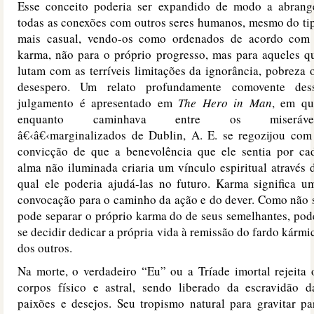
Esse conceito poderia ser expandido de modo a abrang
todas as conexões com outros seres humanos, mesmo do ti
mais casual, vendo-os como ordenados de acordo com
karma, não para o próprio progresso, mas para aqueles q
lutam com as terríveis limitações da ignorância, pobreza 
desespero. Um relato profundamente comovente des
julgamento é apresentado em
The Hero in Man
, em qu
enquanto caminhava entre os miseráve
â€‹â€‹marginalizados de Dublin, A. E. se regozijou com
convicção de que a benevolência que ele sentia por ca
alma não iluminada criaria um vínculo espiritual através 
qual ele poderia ajudá-las no futuro. Karma significa u
convocação para o caminho da ação e do dever. Como não 
pode separar o próprio karma do de seus semelhantes, pod
se decidir dedicar a própria vida à remissão do fardo kármi
dos outros.
Na morte, o verdadeiro “Eu” ou a Tríade imortal rejeita 
corpos físico e astral, sendo liberado da escravidão d
paixões e desejos. Seu tropismo natural para gravitar pa