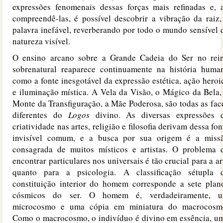
expressões fenomenais dessas forças mais refinadas e, 
compreendê-las, é possível descobrir a vibração da raiz,
palavra inefável, reverberando por todo o mundo sensível 
natureza visível.
O ensino arcano sobre a Grande Cadeia do Ser no rei
sobrenatural reaparece continuamente na história huma
como a fonte inesgotável da expressão estética, ação heroi
e iluminação mística. A Vela da Visão, o Mágico da Bela,
Monte da Transfiguração, a Mãe Poderosa, são todas as fac
diferentes do
Logos
divino. As diversas expressões 
criatividade nas artes, religião e filosofia derivam dessa fon
invisível comum, e a busca por sua origem é a miss
consagrada de muitos místicos e artistas. O problema 
encontrar particulares nos universais é tão crucial para a ar
quanto para a psicologia. A classificação sétupla 
constituição interior do homem corresponde a sete plan
cósmicos do ser. O homem é, verdadeiramente, 
microcosmo e uma cópia em miniatura do macrocosm
Como o macrocosmo, o indivíduo é divino em essência, u