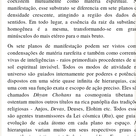
coexistem mutuamente como matéria espiritual. 
manifestação, esse substrato se diferencia em sete planos 
densidade crescente, atingindo a região dos dados d
sentidos. Em todo lugar, a essência da raiz da substânc
homogênea é a mesma, transformando-se em gra
minúsculos do mais etéreo para o mais bruto.
Os sete planos de manifestação podem ser vistos co
condensações de matéria rarefeita e também como corrent
vivas de inteligências - raios primordiais procedentes de 
sol espiritual invisível. Todos os modos de atividade 
universo são guiados internamente por poderes e potênci
dispostos em uma série quase infinita de hierarquias, ca
uma com sua função exata e escopo de ação preciso. Eles s
chamados
Dhyan Chohans
na cosmogonia tibetana
ostentam muitos outros títulos na rica panóplia das tradiçõ
religiosas - Anjos,
Devas
, Deuses, Elohim etc. Todos ess
são agentes transmissores da Lei cósmica (
Rta
), que guia
evolução de cada átomo em cada plano no espaço. 
hierarquias variam muito em seus respectivos graus 