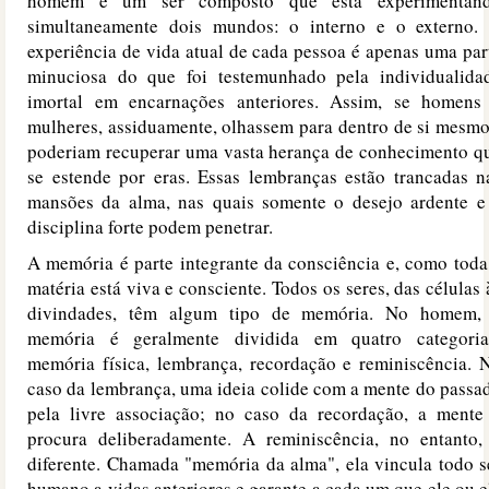
homem é um ser composto que está experimentan
simultaneamente dois mundos: o interno e o externo.
experiência de vida atual de cada pessoa é apenas uma par
minuciosa do que foi testemunhado pela individualida
imortal em encarnações anteriores. Assim, se homens
mulheres, assiduamente, olhassem para dentro de si mesmo
poderiam recuperar uma vasta herança de conhecimento q
se estende por eras. Essas lembranças estão trancadas n
mansões da alma, nas quais somente o desejo ardente e
disciplina forte podem penetrar.
A memória é parte integrante da consciência e, como toda
matéria está viva e consciente. Todos os seres, das células 
divindades, têm algum tipo de memória. No homem,
memória é geralmente dividida em quatro categoria
memória física, lembrança, recordação e reminiscência. 
caso da lembrança, uma ideia colide com a mente do passa
pela livre associação; no caso da recordação, a mente
procura deliberadamente. A reminiscência, no entanto,
diferente. Chamada "memória da alma", ela vincula todo s
humano a vidas anteriores e garante a cada um que ele ou e