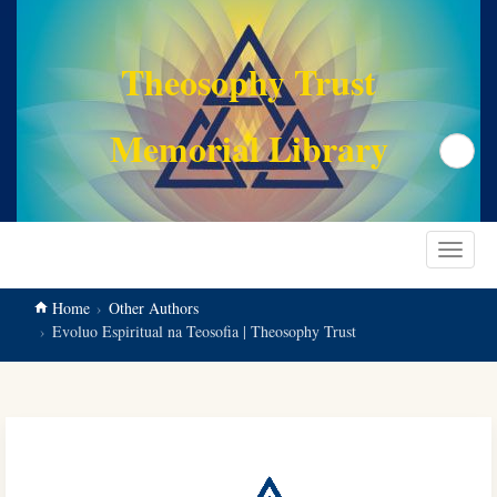
main
content
Theosophy Trust
Memorial Library
Search
Toggle
navigat
Home
Other Authors
Evoluo Espiritual na Teosofia | Theosophy Trust