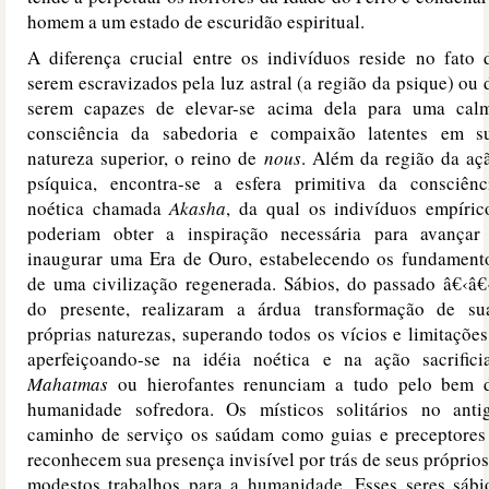
homem a um estado de escuridão espiritual.
A diferença crucial entre os indivíduos reside no fato 
serem escravizados pela luz astral (a região da psique) ou 
serem capazes de elevar-se acima dela para uma cal
consciência da sabedoria e compaixão latentes em s
natureza superior, o reino de
nous
. Além da região da aç
psíquica, encontra-se a esfera primitiva da consciênc
noética chamada
Akasha
, da qual os indivíduos empíric
poderiam obter a inspiração necessária para avançar
inaugurar uma Era de Ouro, estabelecendo os fundament
de uma civilização regenerada. Sábios, do passado â€‹â€
do presente, realizaram a árdua transformação de su
próprias naturezas, superando todos os vícios e limitações
aperfeiçoando-se na idéia noética e na ação sacrificia
Mahatmas
ou hierofantes renunciam a tudo pelo bem 
humanidade sofredora. Os místicos solitários no anti
caminho de serviço os saúdam como guias e preceptores
reconhecem sua presença invisível por trás de seus próprios
modestos trabalhos para a humanidade. Esses seres sábi