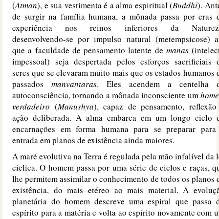
(
Atman
), e sua vestimenta é a alma espiritual (
Buddhi
). Ant
de surgir na família humana, a mônada passa por eras 
experiência nos reinos inferiores da Naturez
desenvolvendo-se por impulso natural (metempsicose) a
que a faculdade de pensamento latente de
manas
(intelec
impessoal) seja despertada pelos esforços sacrificiais 
seres que se elevaram muito mais que os estados humanos 
passados
manvantaras
. Eles acendem a centelha 
autoconsciência, tornando a mônada inconsciente um
hom
verdadeiro
(
Manushya
), capaz de pensamento, reflexão
ação deliberada. A alma embarca em um longo ciclo 
encarnações em forma humana para se preparar para
entrada em planos de existência ainda maiores.
A maré evolutiva na Terra é regulada pela mão infalível da l
cíclica. O homem passa por uma série de ciclos e raças, q
lhe permitem assimilar o conhecimento de todos os planos 
existência, do mais etéreo ao mais material. A evoluç
planetária do homem descreve uma espiral que passa 
espírito para a matéria e volta ao espírito novamente com 